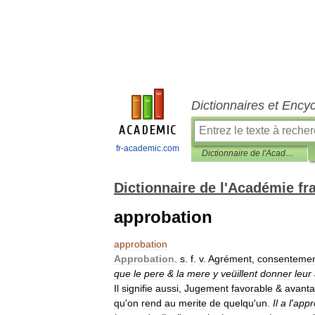
Dictionnaires et Ency
fr-academic.com
Dictionnaire de l'Académie française
Dictionnaire de l'Académie fr
approbation
approbation
Approbation
.
s
.
f
.
v
.
Agrément
,
consenteme
que
le
pere
&
la
mere
y
veüillent
donner
leur
Il
signifie
aussi
,
Jugement
favorable
&
avant
qu
'
on
rend
au
merite
de
quelqu
'
un
.
Il
a
l
'
appr