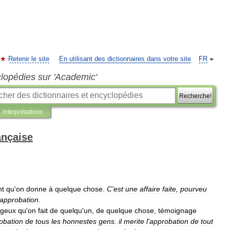
Retenir le site
En utilisant des dictionnaires dans votre site
FR
clopédies sur 'Academic'
Recherche!
interprétations
ançaise
nt
qu
'
on
donne
à
quelque
chose
.
C
'
est
une
affaire
faite
,
pourveu
approbation
.
ageux
qu
'
on
fait
de
quelqu
'
un
,
de
quelque
chose
,
témoignage
obation
de
tous
les
honnestes
gens
.
il
merite
l
'
approbation
de
tout