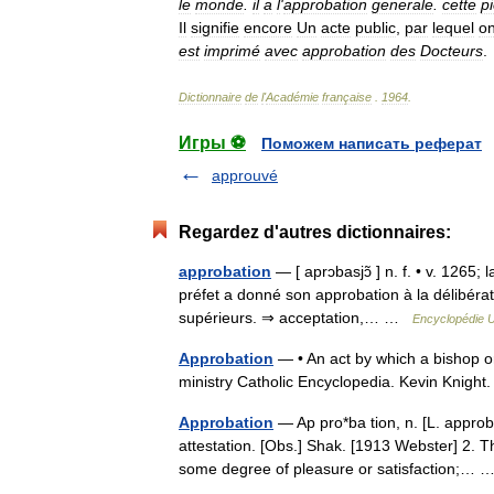
le
monde
.
il
a
l
'
approbation
generale
.
cette
p
Il
signifie
encore
Un
acte
public
,
par
lequel
o
est
imprimé
avec
approbation
des
Docteurs
.
Dictionnaire
de
l
'
Académie
française
.
1964
.
Игры ⚽
Поможем написать реферат
approuvé
Regardez d'autres dictionnaires:
approbation
— [ aprɔbasjɔ̃ ] n. f. • v. 1265;
préfet a donné son approbation à la délibérat
supérieurs. ⇒ acceptation,… …
Encyclopédie U
Approbation
— • An act by which a bishop or 
ministry Catholic Encyclopedia. Kevin Kn
Approbation
— Ap pro*ba tion, n. [L. approba
attestation. [Obs.] Shak. [1913 Webster] 2. Th
some degree of pleasure or satisfaction;…