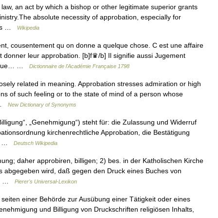
aw, an act by which a bishop or other legitimate superior grants
ministry.The absolute necessity of approbation, especially for
was …
Wikipedia
, cousentement qu on donne a quelque chose. C est une affaire
nt donner leur approbation. [b]f♛/b] Il signifie aussi Jugement
uelque… …
Dictionnaire de l'Académie Française 1798
sely related in meaning. Approbation stresses admiration or high
ons of such feeling or to the state of mind of a person whose
… …
New Dictionary of Synonyms
illigung“, „Genehmigung“) steht für: die Zulassung und Widerruf
ationsordnung kirchenrechtliche Approbation, die Bestätigung
er… …
Deutsch Wikipedia
mung; daher approbiren, billigen; 2) bes. in der Katholischen Kirche
ofs abgegeben wird, daß gegen den Druck eines Buches von
en… …
Pierer's Universal-Lexikon
seiten einer Behörde zur Ausübung einer Tätigkeit oder eines
enehmigung und Billigung von Druckschriften religiösen Inhalts,