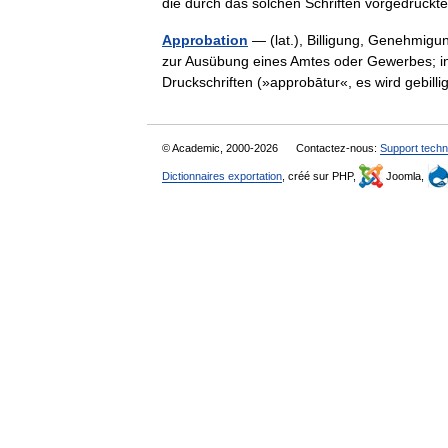
die durch das solchen Schriften vorgedru
Approbation
— (lat.), Billigung, Genehmig
zur Ausübung eines Amtes oder Gewerbes; in 
Druckschriften (»approbātur«, es wird gebil
© Academic, 2000-2026
Contactez-nous:
Support techn
Dictionnaires exportation
, créé sur PHP,
Joomla,