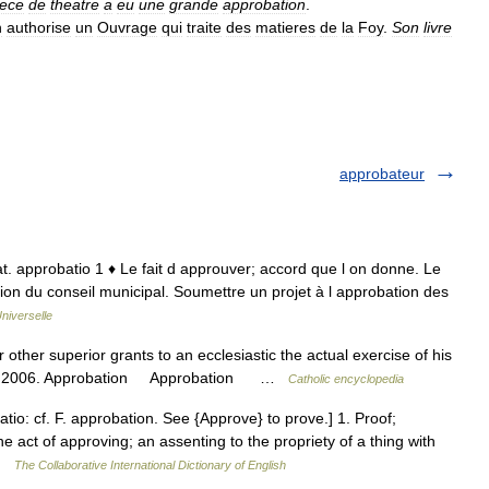
iece
de
theatre
a
eu
une
grande
approbation
.
n
authorise
un
Ouvrage
qui
traite
des
matieres
de
la
Foy
.
Son
livre
approbateur
 lat. approbatio 1 ♦ Le fait d approuver; accord que l on donne. Le
ion du conseil municipal. Soumettre un projet à l approbation des
niverselle
other superior grants to an ecclesiastic the actual exercise of his
ight. 2006. Approbation Approbation …
Catholic encyclopedia
tio: cf. F. approbation. See {Approve} to prove.] 1. Proof;
e act of approving; an assenting to the propriety of a thing with
 …
The Collaborative International Dictionary of English