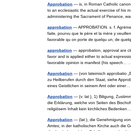
Approbation
— is, in Roman Catholic canon l
to an ecclesiastic the actual exercise of his 
administering the Sacrament of Penance, 
approbation
— APPROBATION. s. f. Agrément
faite, pourvu que le père et la mère y veuille
favorable qu on porte de quelqu un, de q
approbation
— approbation, approval are clo
favor and is applied either to actual expressi
favorable opinion is manifest {his speech
Approbation
— (von lateinisch approbatio „B
zu Heilberufen durch den Staat, siehe Approb
eines Geistlichen in seinem Amt oder ein
Approbatīon
— (v. lat.), 1) Biligung, Zustim
die Erklärung, welche von Seiten des Bisch
religiösem Inhalt kein kirchliches Bedenk
Approbation
— (lat.), die Genehmigung von 
Amtes; in der katholischen Kirche auch die G