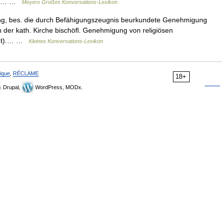
ckte… …
Meyers Großes Konversations-Lexikon
ung, bes. die durch Befähigungszeugnis beurkundete Genehmigung
der kath. Kirche bischöfl. Genehmigung von religiösen
ligt).… …
Kleines Konversations-Lexikon
ique
,
RÉCLAME
18+
Drupal,
WordPress, MODx.